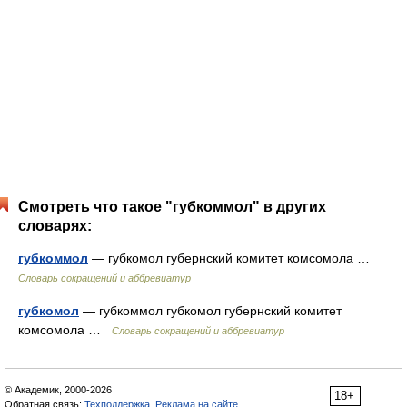
Смотреть что такое "губкоммол" в других
словарях:
губкоммол
— губкомол губернский комитет комсомола …
Словарь сокращений и аббревиатур
губкомол
— губкоммол губкомол губернский комитет
комсомола …
Словарь сокращений и аббревиатур
© Академик, 2000-2026
18+
Обратная связь:
Техподдержка
,
Реклама на сайте